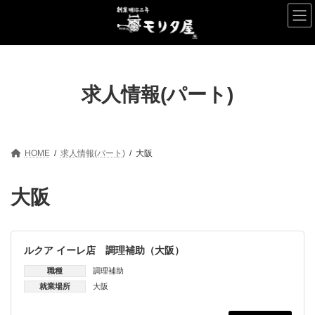
コ
ナ
ン
ビ
テ
ゲ
ン
ー
ツ
シ
へ
ョ
ス
ン
求人情報(パート)
キ
に
ッ
移
プ
動
HOME
求人情報(パート)
大阪
大阪
ルクア イーレ店 調理補助（大阪）
職種
調理補助
就業場所
大阪