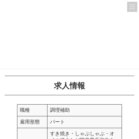
コ
ナ
ン
ビ
テ
ゲ
ン
ー
ツ
シ
HOME
求人情報(パート)
調理補助
ルクア イーレ店 調理補助（大阪）
へ
ョ
ス
ン
キ
に
ルクア イーレ店 調理補助（大
ッ
移
プ
動
阪）
求人情報
職種
調理補助
雇用形態
パート
すき焼き・しゃぶしゃぶ・オ