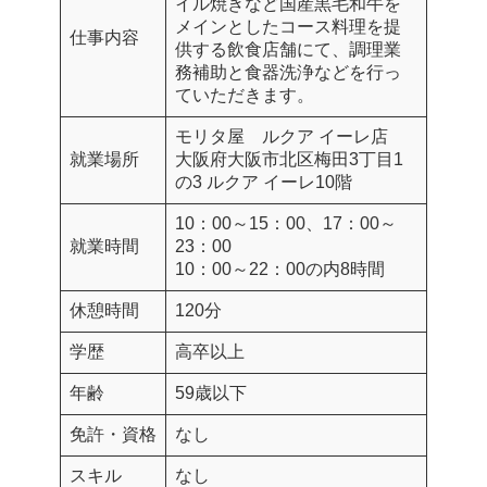
イル焼きなど国産黒毛和牛を
メインとしたコース料理を提
仕事内容
供する飲食店舗にて、調理業
務補助と食器洗浄などを行っ
ていただきます。
モリタ屋 ルクア イーレ店
就業場所
大阪府大阪市北区梅田3丁目1
の3 ルクア イーレ10階
10：00～15：00、17：00～
就業時間
23：00
10：00～22：00の内8時間
休憩時間
120分
学歴
高卒以上
年齢
59歳以下
免許・資格
なし
スキル
なし