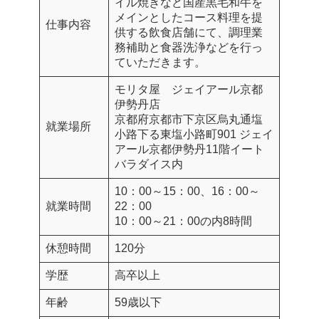
イル焼きなど国産黒毛和牛を
メインとしたコース料理を提
仕事内容
供する飲食店舗にて、調理業
務補助と食器洗浄などを行っ
ていただきます。
モリタ屋 ジェイアール京都
伊勢丹店
京都府京都市下京区烏丸通塩
就業場所
小路下る東塩小路町901 ジェイ
アール京都伊勢丹11階イート
バラダイス内
10：00～15：00、16：00～
就業時間
22：00
10：00～21：00の内8時間
休憩時間
120分
学歴
高卒以上
年齢
59歳以下