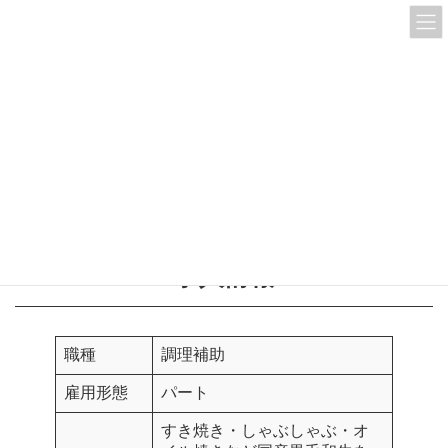
コ
ナ
ン
ビ
テ
ゲ
ン
ー
ツ
シ
HOME
求人情報(パート)
調理補助
ジェイアール京都伊勢丹店 調理補助（京都）
へ
ョ
ス
ン
キ
に
ジェイアール京都伊勢丹店 調
ッ
移
プ
動
理補助（京都）
求人情報
職種
調理補助
雇用形態
パート
すき焼き・しゃぶしゃぶ・オ