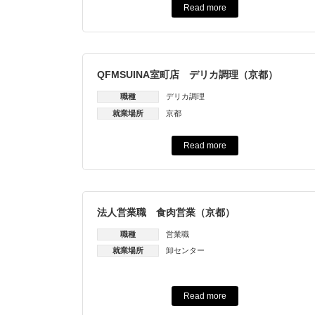
Read more
QFMSUINA室町店 デリカ調理（京都）
職種
デリカ調理
就業場所
京都
Read more
法人営業職 食肉営業（京都）
職種
営業職
就業場所
卸センター
Read more