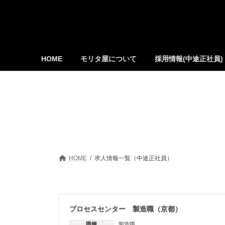
コ
ナ
ン
ビ
テ
ゲ
ン
ー
ツ
シ
へ
ョ
HOME
モリタ屋について
採用情報(中途正社員)
ス
ン
キ
に
ッ
移
プ
動
HOME
求人情報一覧（中途正社員）
プロセスセンター 製造職（京都）
職種
製造職