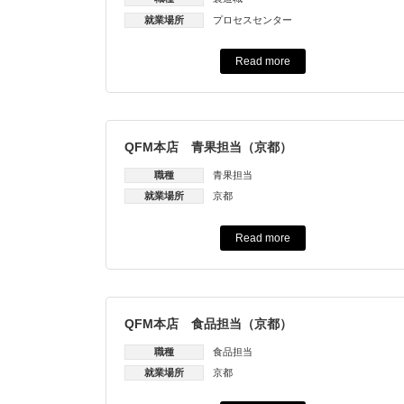
就業場所
プロセスセンター
Read more
QFM本店 青果担当（京都）
職種
青果担当
就業場所
京都
Read more
QFM本店 食品担当（京都）
職種
食品担当
就業場所
京都