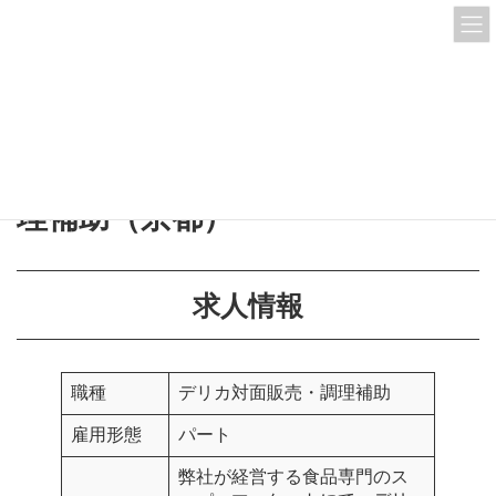
コ
ナ
ン
ビ
テ
ゲ
ン
ー
ツ
シ
HOME
求人情報(パート)
デリカ対面販売・調理補助
QFM本店 デリカ対面販売・調理補助（京都）
へ
ョ
ス
ン
キ
に
QFM本店 デリカ対面販売・調
ッ
移
プ
動
理補助（京都）
求人情報
職種
デリカ対面販売・調理補助
雇用形態
パート
弊社が経営する食品専門のス