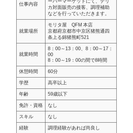
ーパーマーケットにて、デリ
仕事内容
カ対面販売の接客、調理補助
などを行っていただきます。
モリタ屋 QFM 本店
就業場所
京都府京都市中京区猪熊通四
条上る錦猪熊町521
8：00～13：00、8：00～17：
就業時間
00
8：00～19：00の間で8時間
休憩時間
60分
学歴
高卒以上
年齢
59歳以下
免許・資格
なし
スキル
なし
経験
調理経験があれば尚良し